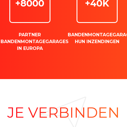
+8000
+40K
PARTNER
BANDENMONTAGEGARA
BANDENMONTAGEGARAGES
HUN INZENDINGEN
IN EUROPA
JE VERBINDEN