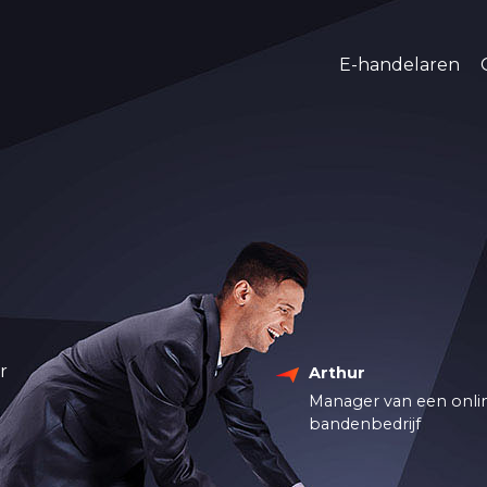
E-handelaren
r
Arthur
Manager van een onli
bandenbedrijf