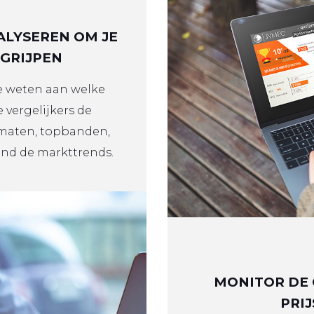
LYSEREN OM JE
EGRIJPEN
e weten aan welke
 vergelijkers de
maten, topbanden,
nd de markttrends.
MONITOR DE 
PRI