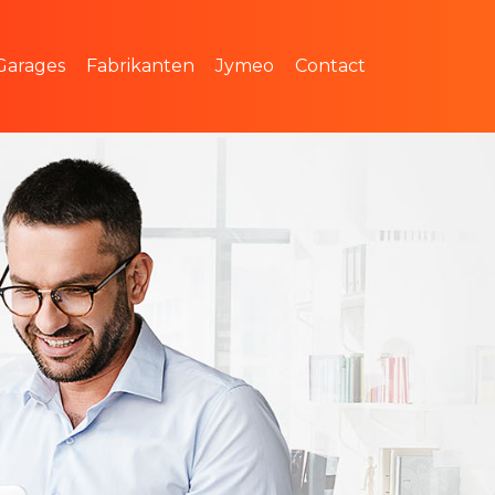
k en prijsstelling
Het team
Garages
Fabrikanten
Jymeo
Contact
te
Werken bij Jymeo