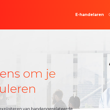
Marktonderzoe
E-handelaren
Reclameruim
ens om je
muleren
n exploiteren van bandengerelateerde